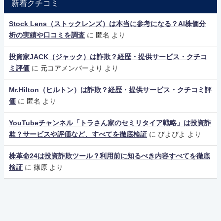
新着クチコミ
Stock Lens（ストックレンズ）は本当に参考になる？AI株価分
析の実績や口コミを調査
に
匿名
より
投資家JACK（ジャック）は詐欺？経歴・提供サービス・クチコ
ミ評価
に
元コアメンバーより
より
Mr.Hilton（ヒルトン）は詐欺？経歴・提供サービス・クチコミ評
価
に
匿名
より
YouTubeチャンネル「トラさん家のセミリタイア戦略」は投資詐
欺？サービスや評価など、すべてを徹底検証
に
ぴよぴよ
より
株革命24は投資詐欺ツール？利用前に知るべき内容すべてを徹底
検証
に
篠原
より