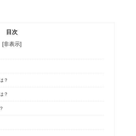
目次
[非表示]
は？
は？
？