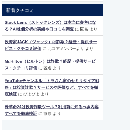
新着クチコミ
Stock Lens（ストックレンズ）は本当に参考にな
る？AI株価分析の実績や口コミを調査
に
匿名
より
投資家JACK（ジャック）は詐欺？経歴・提供サー
ビス・クチコミ評価
に
元コアメンバーより
より
Mr.Hilton（ヒルトン）は詐欺？経歴・提供サービ
ス・クチコミ評価
に
匿名
より
YouTubeチャンネル「トラさん家のセミリタイア戦
略」は投資詐欺？サービスや評価など、すべてを徹
底検証
に
ぴよぴよ
より
株革命24は投資詐欺ツール？利用前に知るべき内容
すべてを徹底検証
に
篠原
より