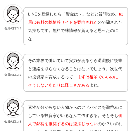
LINEを登録したら「資金は～」などと質問攻め。
結
局は有料の株情報サイトを案内された
ので騙された
会員の口コミ
気持ちです。無料で株情報が貰えると思ったのに
な。
その業界で働いていて実力があるなら退職後に後輩
と連絡を取らなくなることはないでしょう。次世代
会員の口コミ
の投資家を育成するって、
まずは後輩でいいのに、
そうしないあたりに怪しさがある
よね。
素性が分からない人物からのアドバイスを鵜呑みに
している投資家がいるなんて怖すぎる。そもそも
個
会員の口コミ
人で銘柄を推奨するのは違法じゃない
のか？いずれ