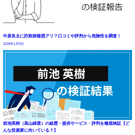
中原良太に詐欺師疑惑アリ？口コミや評判から危険性を調査！
2026年1月5日
前池英樹（高山緑星）の経歴・提供サービス・評判を徹底検証【ど
んな投資家に向いている？】