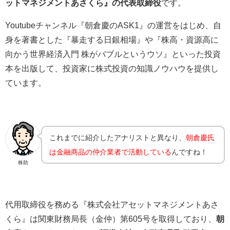
ットマネジメントあさくら』の代表取締役
です。
Youtubeチャンネル『朝倉慶のASK1』の運営をはじめ、自
身を著書とした『暴走する日銀相場』や『株高・資源高に
向かう世界経済入門 株がバブルというウソ』といった投資
本を出版して、投資家に株式投資の知識ノウハウを提供し
ています。
これまでに紹介したアナリストと異なり、
朝倉慶氏
は金融商品の仲介業者で活動している
んですね！
株助
代用取締役を務める『株式会社アセットマネジメントあさ
くら』は関東財務局長（金仲）第605号を取得しており、
朝