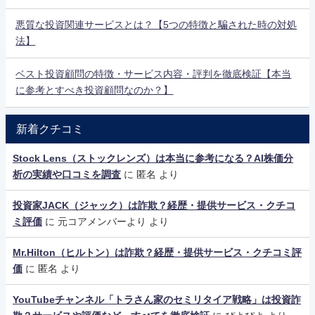
悪質な投資関連サービスとは？【5つの特徴と騙された時の対処
法】
ベスト投資顧問の特徴・サービス内容・評判を徹底検証【本当
に参考とすべき投資顧問なのか？】
新着クチコミ
Stock Lens（ストックレンズ）は本当に参考になる？AI株価分
析の実績や口コミを調査
に
匿名
より
投資家JACK（ジャック）は詐欺？経歴・提供サービス・クチコ
ミ評価
に
元コアメンバーより
より
Mr.Hilton（ヒルトン）は詐欺？経歴・提供サービス・クチコミ評
価
に
匿名
より
YouTubeチャンネル「トラさん家のセミリタイア戦略」は投資詐