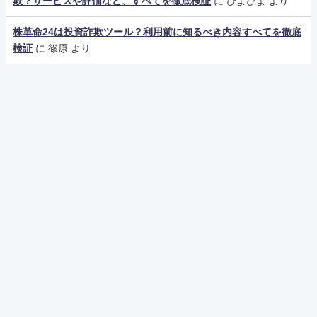
欺？サービスや評価など、すべてを徹底検証
に
ぴよぴよ
より
株革命24は投資詐欺ツール？利用前に知るべき内容すべてを徹底
検証
に
篠原
より