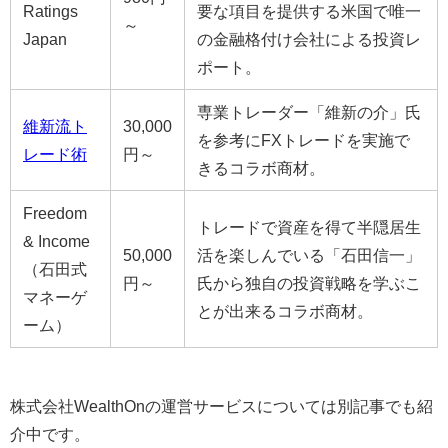
Ratings
要な項目を提供する米国で唯一
～
Japan
の金融格付け会社による投資レ
ポート。
専業トレーダー「維新の介」氏
維新流ト
30,000
を参考にFXトレードを実施で
レード術
円～
きるコラボ商材。
Freedom
トレードで資産を得て半隠居生
& Income
50,000
活を楽しんでいる「石田信一」
（石田式
円～
氏から
独自の投資戦略を学ぶこ
マネーゲ
とが出来るコラボ商材。
ーム）
株式会社WealthOnの運営サービスについては別記事でも紹
介中です。