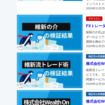
インベストメ
2024年12月2
アナリスト
FXトレー
維新の介氏は投
ダーのようで
講師を務めていることも発覚
2024年12月2
成果を掴めた
検証済み投資顧
株式会社W
維新流トレー
ビスです。 
関連サービス
2024年12月2
検証済み投資顧
株式会社W