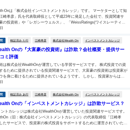
lth Onは「株式会社インベストメントカレッジ」です。 マーケターとして知
江崎孝彦」氏を代表取締役として平成23年に発足した会社で、投資関連サ
の投資術」や「レガシーウェルス」、「WeissRatings(ワイスレーティン
0日
グ)」を販売しています。 過去には行政処分を受けたこと...
検証済み た行
江崎孝彦
株式会社Wealth On
インベストメントカレッジ
問
ealth Onの『大富豪の投資術』は詐欺？会社概要・提供サー
コミ評価
術は株式会社WealthOnが運営している学習サービスです。 株式投資での資
するために提供されている投資関連サービスで、大富豪の投資術は投資家が
身に着けるために提供されているようです。 しかし、投資家からは
0日
資術は株式投資に役立たない」との声が挙がっていることが分か...
検証済み あ行
江崎孝彦
株式会社Wealth On
インベストメントカレッジ
問
ealth Onの「インベストメントカレッジ」は詐欺サービス？
ントカレッジは株式会社WealthOnが運営していた投資関連サービスです。
althOn（旧：株式会社インベストメントカレッジ）の代表取締役「江崎孝
したサービスで、投資家の株式投資をサポートするために運営されていたこ
とが分かっています。 しかし、サービスを運営していた「株式会社...