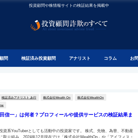
投資顧問や株情報サイトの検証結果を掲載中
顧問
検証済み投資顧問
アナリスト
コラム
お
検証済みアナリスト あ行
株式会社Wealth On
株式会社WealthOn
ome
田信一」は何者？プロフィールや提供サービスの検証結果ま
投資系YouTuberとしても活動中の投資家です。 株式、先物、為替、不動産
取り組み、2024年12月現在では「株式会社WealthOn」や「アイフィス・