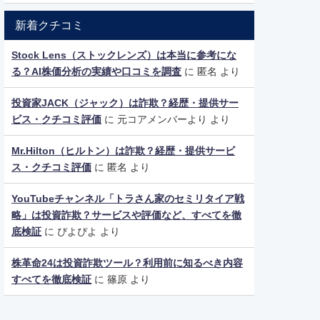
新着クチコミ
Stock Lens（ストックレンズ）は本当に参考にな
る？AI株価分析の実績や口コミを調査
に
匿名
より
投資家JACK（ジャック）は詐欺？経歴・提供サー
ビス・クチコミ評価
に
元コアメンバーより
より
Mr.Hilton（ヒルトン）は詐欺？経歴・提供サービ
ス・クチコミ評価
に
匿名
より
YouTubeチャンネル「トラさん家のセミリタイア戦
略」は投資詐欺？サービスや評価など、すべてを徹
底検証
に
ぴよぴよ
より
株革命24は投資詐欺ツール？利用前に知るべき内容
すべてを徹底検証
に
篠原
より