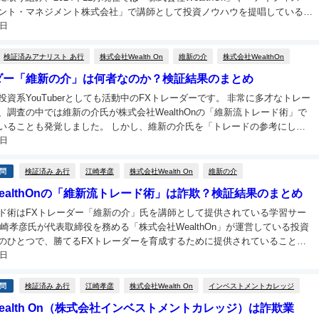
ント・マネジメント株式会社」で講師として投資ノウハウを提唱しているこ
5日
とが分かっています。 当記事は、そんな「石田信一」氏の検...
検証済みアナリスト あ行
株式会社Wealth On
維新の介
株式会社WealthOn
ダー「維新の介」は何者なのか？検証結果のまとめ
資系YouTuberとしても活動中のFXトレーダーです。 非常に多才なトレー
、調査の中では維新の介氏が株式会社WealthOnの「維新流トレード術」で
しました。 しかし、維新の介氏を「トレードの参考にして
5日
」という投資家を見かけることは難しいようですね。...
検証済み あ行
江崎孝彦
株式会社Wealth On
維新の介
問
ealthOnの「維新流トレード術」は詐欺？検証結果のまとめ
ド術はFXトレーダー「維新の介」氏を講師として提供されている学習サー
江崎孝彦氏が代表取締役を務める「株式会社WealthOn」が運営している投資
のひとつで、勝てるFXトレーダーを育成するために提供されていることが
4日
分かっています。 しかし、維新流トレード術を株式投資の参考にして成果...
検証済み あ行
江崎孝彦
株式会社Wealth On
インベストメントカレッジ
問
ealth On（株式会社インベストメントカレッジ）は詐欺業