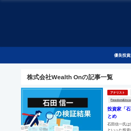
優良投資
株式会社Wealth Onの記事一覧
アナリスト
Freedom&Inc
投資家「石
とめ
石田信一氏は
といった投資に