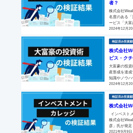
者？
株式会社Wea
名度のある「
ービス「大富豪
2024年12月2
検証済み投資顧
株式会社W
ビス・クチ
大富豪の投資
産形成を達成
知識やノウハウを
2024年12月2
「大富豪の投
検証済み投資顧
株式会社W
インベストメ
株式会社We
彦」氏が発足
2021年9月9日