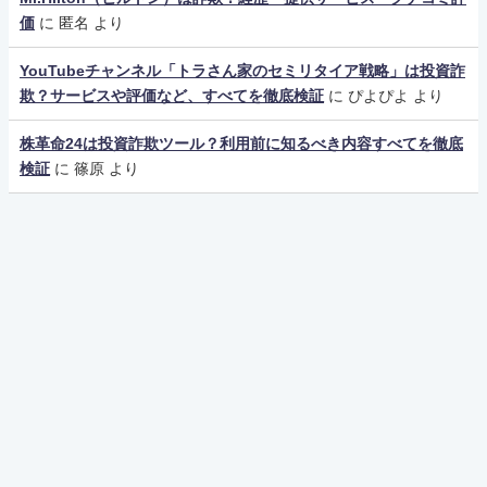
価
に
匿名
より
YouTubeチャンネル「トラさん家のセミリタイア戦略」は投資詐
欺？サービスや評価など、すべてを徹底検証
に
ぴよぴよ
より
株革命24は投資詐欺ツール？利用前に知るべき内容すべてを徹底
検証
に
篠原
より