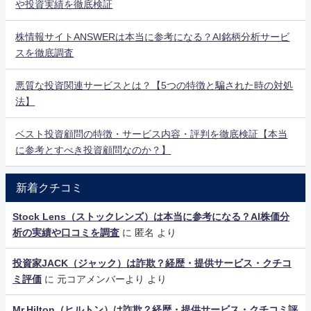
や投資実績を徹底検証
株情報サイトANSWERは本当に参考になる？AI銘柄分析サービ
スを徹底調査
悪質な投資関連サービスとは？【5つの特徴と騙された時の対処
法】
ベスト投資顧問の特徴・サービス内容・評判を徹底検証【本当
に参考とすべき投資顧問なのか？】
新着クチコミ
Stock Lens（ストックレンズ）は本当に参考になる？AI株価分
析の実績や口コミを調査
に
匿名
より
投資家JACK（ジャック）は詐欺？経歴・提供サービス・クチコ
ミ評価
に
元コアメンバーより
より
Mr.Hilton（ヒルトン）は詐欺？経歴・提供サービス・クチコミ評