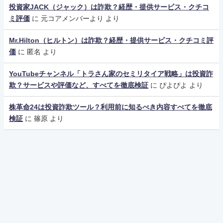
投資家JACK（ジャック）は詐欺？経歴・提供サービス・クチコ
ミ評価
に
元コアメンバーより
より
Mr.Hilton（ヒルトン）は詐欺？経歴・提供サービス・クチコミ評
価
に
匿名
より
YouTubeチャンネル「トラさん家のセミリタイア戦略」は投資詐
欺？サービスや評価など、すべてを徹底検証
に
ぴよぴよ
より
株革命24は投資詐欺ツール？利用前に知るべき内容すべてを徹底
検証
に
篠原
より