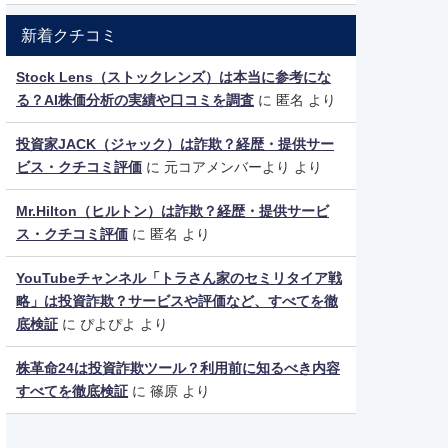
新着クチコミ
Stock Lens（ストックレンズ）は本当に参考にな
る？AI株価分析の実績や口コミを調査
に
匿名
より
投資家JACK（ジャック）は詐欺？経歴・提供サー
ビス・クチコミ評価
に
元コアメンバーより
より
Mr.Hilton（ヒルトン）は詐欺？経歴・提供サービ
ス・クチコミ評価
に
匿名
より
YouTubeチャンネル「トラさん家のセミリタイア戦
略」は投資詐欺？サービスや評価など、すべてを徹
底検証
に
ぴよぴよ
より
株革命24は投資詐欺ツール？利用前に知るべき内容
すべてを徹底検証
に
篠原
より