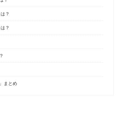
スは？
スは？
？
」まとめ