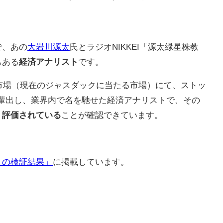
で、あの
大岩川源太
氏とラジオNIKKEI「源太緑星株教
もある
経済アナリスト
です。
頭市場（現在のジャスダックに当たる市場）にて、ストッ
多数輩出し、業界内で名を馳せた経済アナリストで、その
く評価されている
ことが確認できています。
）の検証結果」
に掲載しています。