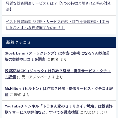
悪質な投資関連サービスとは？【5つの特徴と騙された時の対処
法】
ベスト投資顧問の特徴・サービス内容・評判を徹底検証【本当
に参考とすべき投資顧問なのか？】
新着クチコミ
Stock Lens（ストックレンズ）は本当に参考になる？AI株価分
析の実績や口コミを調査
に
匿名
より
投資家JACK（ジャック）は詐欺？経歴・提供サービス・クチコ
ミ評価
に
元コアメンバーより
より
Mr.Hilton（ヒルトン）は詐欺？経歴・提供サービス・クチコミ評
価
に
匿名
より
YouTubeチャンネル「トラさん家のセミリタイア戦略」は投資詐
欺？サービスや評価など、すべてを徹底検証
に
ぴよぴよ
より