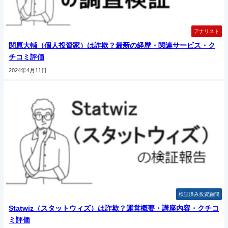
アナリスト
関原大輔（個人投資家）は詐欺？最新の経歴・関連サービス・ク
チコミ評価
2024年4月11日
検証済み投資顧問
Statwiz（スタットウィズ）は詐欺？運営概要・講座内容・クチコ
ミ評価