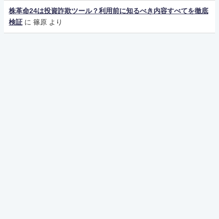
株革命24は投資詐欺ツール？利用前に知るべき内容すべてを徹底
検証
に
篠原
より