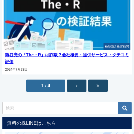
検証済み投資顧問
熊谷亮の『The・R』は詐欺？会社概要・提供サービス・クチコミ
評価
2024年7月29日
1 / 4
無料の株LINEはこちら