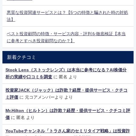
悪質な投資関連サービスとは？【5つの特徴と騙された時の対処
法】
ベスト投資顧問の特徴・サービス内容・評判を徹底検証【本当
に参考とすべき投資顧問なのか？】
新着クチコミ
Stock Lens（ストックレンズ）は本当に参考になる？AI株価分
析の実績や口コミを調査
に
匿名
より
投資家JACK（ジャック）は詐欺？経歴・提供サービス・クチコ
ミ評価
に
元コアメンバーより
より
Mr.Hilton（ヒルトン）は詐欺？経歴・提供サービス・クチコミ評
価
に
匿名
より
YouTubeチャンネル「トラさん家のセミリタイア戦略」は投資詐