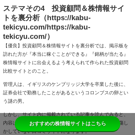
ステマその4 投資顧問＆株情報サイ
トを裏分析（https://kabu-
tekicyu.com/https://kabu-
tekicyu.com/）
【優良】投資顧問＆株情報サイトを裏分析では、掲示板を
訪れた方が『本当に稼ぐことができる』『銘柄が当たる』
株情報サイトに出会えるよう考えられて作られた投資顧問
比較サイトとのこと。
管理人は、イギリスのケンブリッジ大学を卒業した後に、
証券会社で勤務したことがあるというコロンブスの卵とい
う謎の男。
しかし、サイト内に掲載されている記事を読んでみると、
内容は『
詐欺
』『
残念な会社
』『
犯罪者
』等、誹謗中傷し
おすすめの株情報サイトはこちら
かしていない口コミサイトになります。