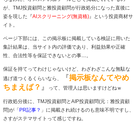
が、TMJ投資顧問と雅投資顧問が行政処分になった直後に
姿を現した『
AIスクリーニング(無資格)
』という投資商材サ
イト。
ページ下部には、この掲示板に掲載している検証に用いた
集計結果は、当サイト内の評価であり、利益効果や正確
性、合法性等を保証できないとの事…。
保証を持てってわけじゃないけど、わざわざこんな無駄な
『
掲示板なんてやめ
逃げ道つくるくらいなら、
ちまえば？
』
って、管理人は思いますけどねｗ
行政処分後に、TMJ投資顧問とAIP投資顧問(元：雅投資顧
問)が「
PR記事？
」に掲載され続けるのも意味不明ですし、
さすがステマサイトって感じですね。