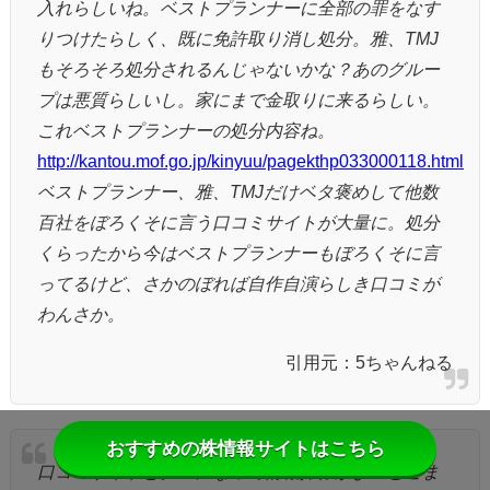
入れらしいね。ベストプランナーに全部の罪をなす
りつけたらしく、既に免許取り消し処分。雅、TMJ
もそろそろ処分されるんじゃないかな？あのグルー
プは悪質らしいし。家にまで金取りに来るらしい。
これベストプランナーの処分内容ね。
http://kantou.mof.go.jp/kinyuu/pagekthp033000118.html
ベストプランナー、雅、TMJだけベタ褒めして他数
百社をぼろくそに言う口コミサイトが大量に。処分
くらったから今はベストプランナーもぼろくそに言
ってるけど、さかのぼれば自作自演らしき口コミが
わんさか。
引用元：5ちゃんねる
おすすめの株情報サイトはこちら
口コミサイトとグルになって情報操作かよ！どこま