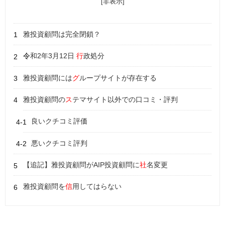
[非表示]
雅投資顧問は完全閉鎖？
令
和2年3月12日
行
政処分
雅投資顧問には
グ
ループサイトが存在する
雅投資顧問の
ス
テマサイト以外での口コミ・評判
良いクチコミ評価
悪いクチコミ評判
【追記】雅投資顧問がAIP投資顧問に
社
名変更
雅投資顧問を
信
用してはらない