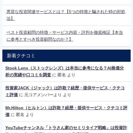
悪質な投資関連サービスとは？【5つの特徴と騙された時の対処
法】
ベスト投資顧問の特徴・サービス内容・評判を徹底検証【本当
に参考とすべき投資顧問なのか？】
新着クチコミ
Stock Lens（ストックレンズ）は本当に参考になる？AI株価分
析の実績や口コミを調査
に
匿名
より
投資家JACK（ジャック）は詐欺？経歴・提供サービス・クチコ
ミ評価
に
元コアメンバーより
より
Mr.Hilton（ヒルトン）は詐欺？経歴・提供サービス・クチコミ評
価
に
匿名
より
YouTubeチャンネル「トラさん家のセミリタイア戦略」は投資詐