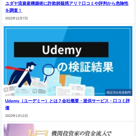
ユダヤ流資産構築術に詐欺師疑惑アリ？口コミや評判から危険性
を調査！
2022年12月7日
検証済み投資顧問
Udemy（ユーデミー）とは？会社概要・提供サービス・口コミ評
価
2022年1月11日