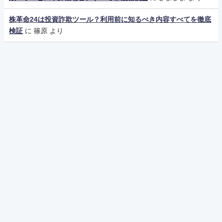
株革命24は投資詐欺ツール？利用前に知るべき内容すべてを徹底
検証
に
篠原
より