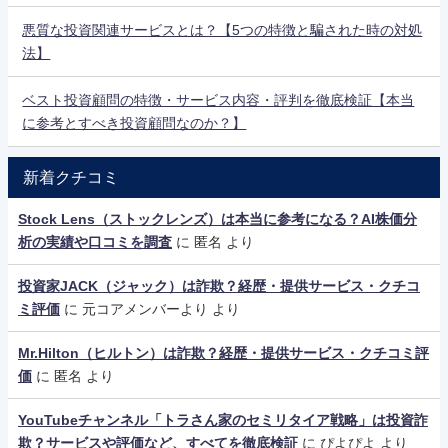
悪質な投資関連サービスとは？【5つの特徴と騙された時の対処
法】
ベスト投資顧問の特徴・サービス内容・評判を徹底検証【本当
に参考とすべき投資顧問なのか？】
新着クチコミ
Stock Lens（ストックレンズ）は本当に参考になる？AI株価分
析の実績や口コミを調査
に
匿名
より
投資家JACK（ジャック）は詐欺？経歴・提供サービス・クチコ
ミ評価
に
元コアメンバーより
より
Mr.Hilton（ヒルトン）は詐欺？経歴・提供サービス・クチコミ評
価
に
匿名
より
YouTubeチャンネル「トラさん家のセミリタイア戦略」は投資詐
欺？サービスや評価など、すべてを徹底検証
に
ぴよぴよ
より