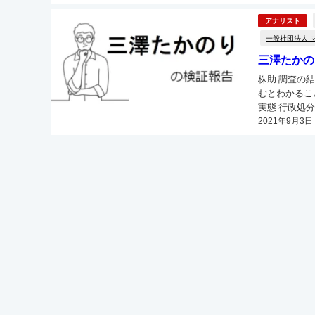
アナリスト
一般社団法人 
三澤たかの
株助 調査の
むとわかるこ
実態 行政処分経験
2021年9月3日
YouTube