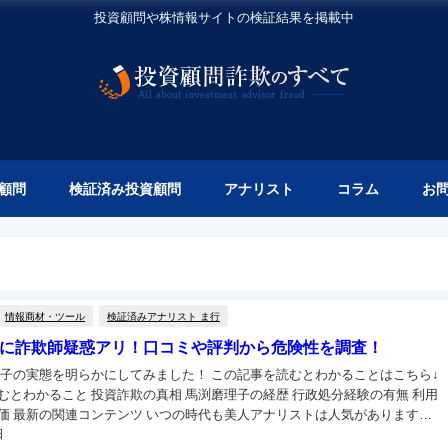
投資顧問や株情報サイトの検証結果を掲載中
顧問
検証済み投資顧問
アナリスト
コラム
お
情報商材・ツール
検証済みアナリスト ま行
に詐欺師疑惑アリ！口コミや評判から危険性を調査！
理子の実態を明らかにしてみました！ この記事を読むとわかることはこちら↓
むとわかること 投資詐欺の真相 馬渕磨理子の経歴 行政処分経験の有無 利用
ンテンツ いつの時代も美人アナリストは人気があります
日
ね！ 難しいニュースの癒しとも言える存在なので私も好きです！！ ...