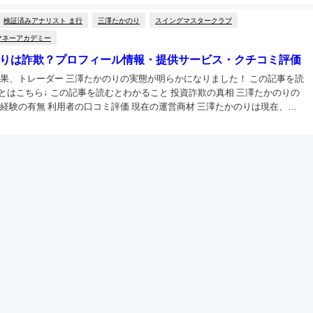
検証済みアナリスト ま行
三澤たかのり
スイングマスタークラブ
マネーアカデミー
りは詐欺？プロフィール情報・提供サービス・クチコミ評価
結果、トレーダー 三澤たかのりの実態が明らかになりました！ この記事を読
とはこちら↓ この記事を読むとわかること 投資詐欺の真相 三澤たかのりの
の有無 利用者の口コミ評価 現在の運営商材 三澤たかのりは現在、
を活用して集客を行っているようです。 自身が運営を行う...