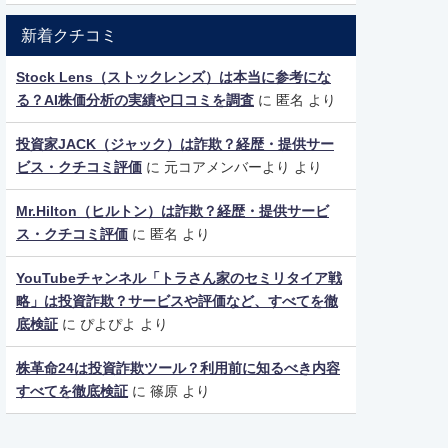
新着クチコミ
Stock Lens（ストックレンズ）は本当に参考にな
る？AI株価分析の実績や口コミを調査
に
匿名
より
投資家JACK（ジャック）は詐欺？経歴・提供サー
ビス・クチコミ評価
に
元コアメンバーより
より
Mr.Hilton（ヒルトン）は詐欺？経歴・提供サービ
ス・クチコミ評価
に
匿名
より
YouTubeチャンネル「トラさん家のセミリタイア戦
略」は投資詐欺？サービスや評価など、すべてを徹
底検証
に
ぴよぴよ
より
株革命24は投資詐欺ツール？利用前に知るべき内容
すべてを徹底検証
に
篠原
より