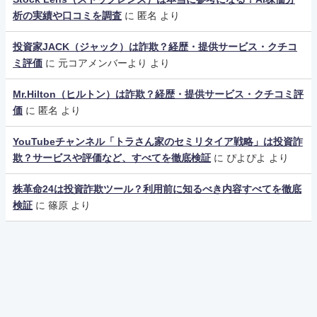
析の実績や口コミを調査
に
匿名
より
投資家JACK（ジャック）は詐欺？経歴・提供サービス・クチコ
ミ評価
に
元コアメンバーより
より
Mr.Hilton（ヒルトン）は詐欺？経歴・提供サービス・クチコミ評
価
に
匿名
より
YouTubeチャンネル「トラさん家のセミリタイア戦略」は投資詐
欺？サービスや評価など、すべてを徹底検証
に
ぴよぴよ
より
株革命24は投資詐欺ツール？利用前に知るべき内容すべてを徹底
検証
に
篠原
より