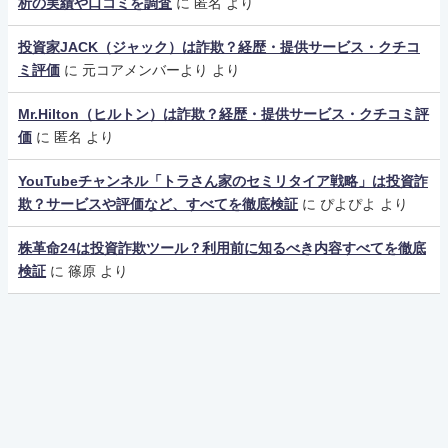
析の実績や口コミを調査
に
匿名
より
投資家JACK（ジャック）は詐欺？経歴・提供サービス・クチコ
ミ評価
に
元コアメンバーより
より
Mr.Hilton（ヒルトン）は詐欺？経歴・提供サービス・クチコミ評
価
に
匿名
より
YouTubeチャンネル「トラさん家のセミリタイア戦略」は投資詐
欺？サービスや評価など、すべてを徹底検証
に
ぴよぴよ
より
株革命24は投資詐欺ツール？利用前に知るべき内容すべてを徹底
検証
に
篠原
より