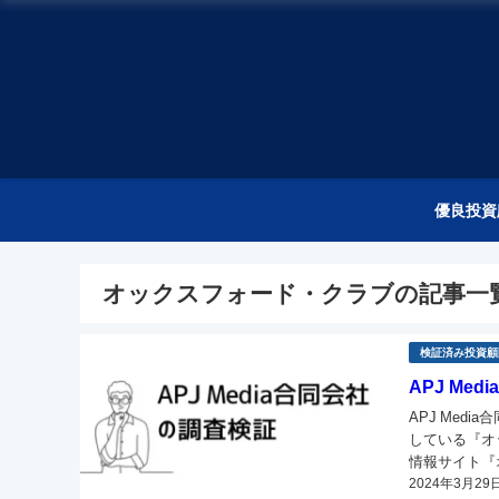
優良投資
オックスフォード・クラブの記事一
検証済み投資顧
APJ M
APJ Med
している『オ
情報サイト『オ
2024年3月29
業、メディア