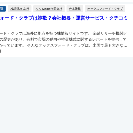
検証済み あ行
APJ Media合同会社
寺本隆裕
オックスフォード・クラブ
問
ォード・クラブは詐欺？会社概要・運営サービス・クチコミ
ード・クラブは海外に拠点を持つ株情報サイトです。 金融リサーチ機関と
上の歴史があり、有料で市場の動向や推奨株式に関するレポートを提供して
ックスフォード・クラブは、米国で最も大きな金
日
プですが日本国内での評判はそこまで高くないようですね。 これは一...