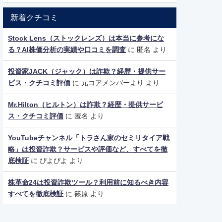
新着クチコミ
Stock Lens（ストックレンズ）は本当に参考にな
る？AI株価分析の実績や口コミを調査
に
匿名
より
投資家JACK（ジャック）は詐欺？経歴・提供サー
ビス・クチコミ評価
に
元コアメンバーより
より
Mr.Hilton（ヒルトン）は詐欺？経歴・提供サービ
ス・クチコミ評価
に
匿名
より
YouTubeチャンネル「トラさん家のセミリタイア戦
略」は投資詐欺？サービスや評価など、すべてを徹
底検証
に
ぴよぴよ
より
株革命24は投資詐欺ツール？利用前に知るべき内容
すべてを徹底検証
に
篠原
より