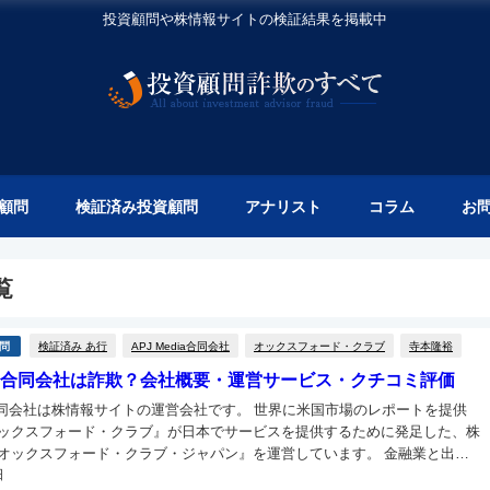
投資顧問や株情報サイトの検証結果を掲載中
顧問
検証済み投資顧問
アナリスト
コラム
お
覧
検証済み あ行
APJ Media合同会社
オックスフォード・クラブ
寺本隆裕
問
edia合同会社は詐欺？会社概要・運営サービス・クチコミ評価
ia合同会社は株情報サイトの運営会社です。 世界に米国市場のレポートを提供
ックスフォード・クラブ』が日本でサービスを提供するために発足した、株
ックスフォード・クラブ・ジャパン』を運営しています。 金融業と出版
日
業の側面をもった会社だそうですが、一部の投資家からは「株...